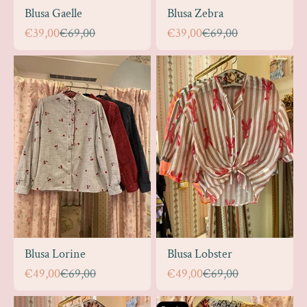
Blusa Gaelle
Blusa Zebra
Prezzo scontato
Prezzo
Prezzo scontato
Prezzo
€39,00
€69,00
€39,00
€69,00
Blusa Lorine
Blusa Lobster
Prezzo scontato
Prezzo
Prezzo scontato
Prezzo
€49,00
€69,00
€49,00
€69,00