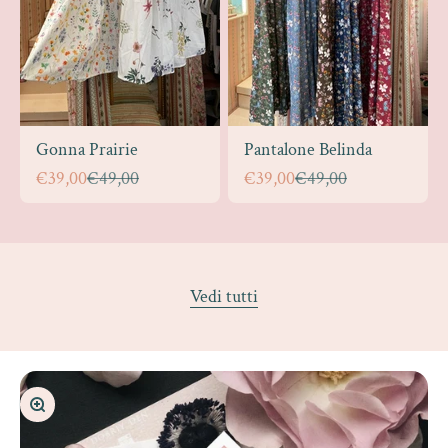
Gonna Prairie
Pantalone Belinda
Prezzo scontato
Prezzo
Prezzo scontato
Prezzo
€39,00
€49,00
€39,00
€49,00
Vedi tutti
Ingrandisci immagine