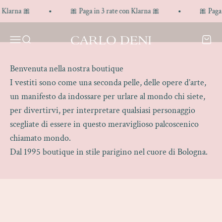
Vai al contenuto
Klarna 🎀
🎀 Paga in 3 rate con Klarna 🎀
🎀 Paga in
Carlo Deni
Apri il menu di navigazione
Mostra il menu di ricerca
Mostra
Benvenuta nella nostra boutique
I vestiti sono come una seconda pelle, delle opere d’arte,
un manifesto da indossare per urlare al mondo chi siete,
per divertirvi, per interpretare qualsiasi personaggio
scegliate di essere in questo meraviglioso palcoscenico
chiamato mondo.
Dal 1995 boutique in stile parigino nel cuore di Bologna.