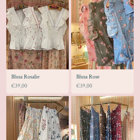
Blusa Rosalie
Blusa Rose
Prezzo scontato
Prezzo scontato
€39,00
€39,00