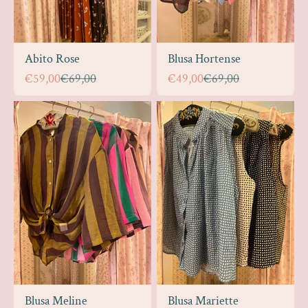
Abito Rose
Blusa Hortense
Prezzo scontato
Prezzo
Prezzo scontato
Prezzo
€59,00
€69,00
€49,00
€69,00
Blusa Meline
Blusa Mariette