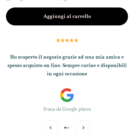
Aggiungi al carrello
Ho scoperto il negozio grazie ad una mia amica e
spesso acquisto on line. Sempre carine e disponibili
in ogni occasione
Ivana da Google places
Precedente
Successivo
Vai all'articolo 1
Vai all'articolo 2
Vai all'articolo 3