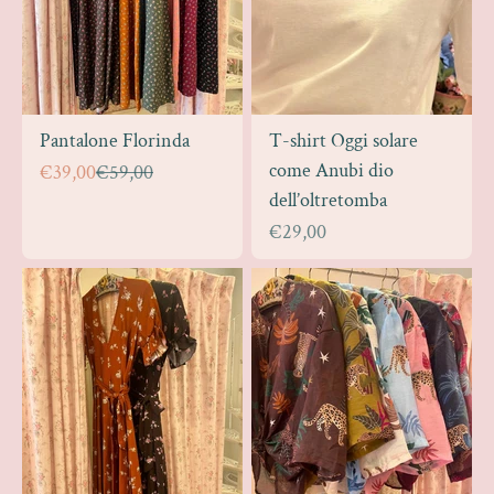
Pantalone Florinda
T-shirt Oggi solare
come Anubi dio
Prezzo scontato
Prezzo
€39,00
€59,00
dell’oltretomba
Prezzo scontato
€29,00